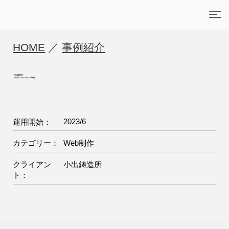
HOME
／
事例紹介
小出鋳造所
コーポレートサイト制作
2023/6
運用開始：
Web制作
カテゴリー：
小出鋳造所
クライアン
ト：