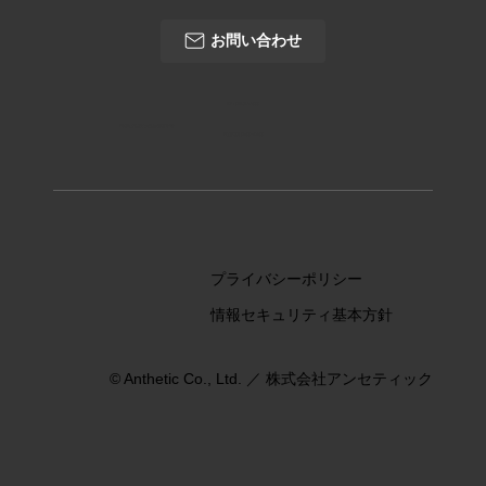
お問い合わせ
TEL: 055-923-3000
※㈱影山鉄工所と共有の代表番号です
※受付時間 08:00〜17:00
プライバシーポリシー
情報セキュリティ基本方針
© Anthetic Co., Ltd. ／ 株式会社アンセティック