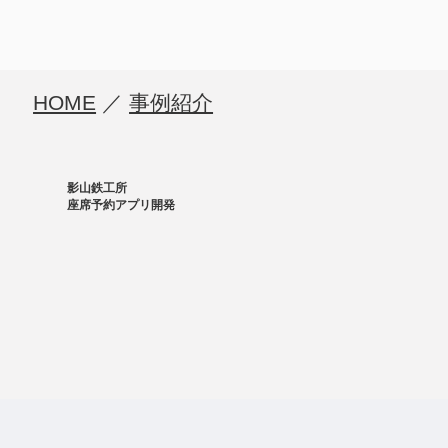
HOME
／
事例紹介
影山鉄工所
座席予約アプリ開発